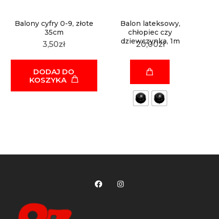
Balony cyfry 0-9, złote
Balon lateksowy,
35cm
chłopiec czy
dziewczynka, 1m
3,50
zł
20,00
zł