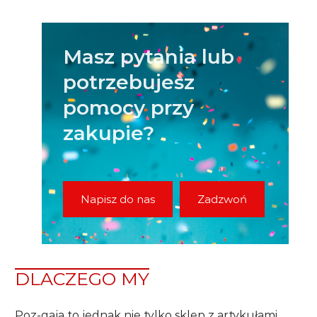
Masz pytania lub
potrzebujesz
pomocy przy
zakupie?
Napisz do nas
Zadzwoń
DLACZEGO MY
Poz-gaja to jednak nie tylko sklep z artykułami