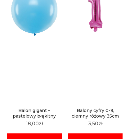
Balon gigant –
Balony cyfry 0-9,
pastelowy błękitny
ciemny różowy 35cm
18,00
zł
3,50
zł